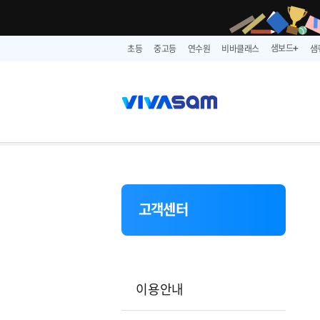
샘보드
초등
중고등
연수원
비바클래스
샘
➕
고객센터
이용안내