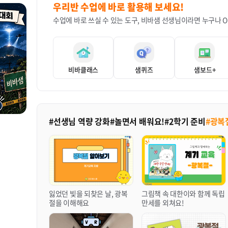
우리반 수업에 바로 활용해 보세요!
수업에 바로 쓰실 수 있는 도구, 비바샘 선생님이라면 누구나 O
비바클래스
샘퀴즈
샘보드+
#선생님 역량 강화
#놀면서 배워요!
#2학기 준비
#광복
잃었던 빛을 되찾은 날, 광복
그림책 속 대한이와 함께 독립
절을 이해해요
만세를 외쳐요!