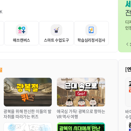
K
매쓰캔버스
스마트 수업도구
학습심리정서검사
[
절
광복을 위해 헌신한 이들의 발
애국심 가득! 광복으로 향하는
바
자취를 따라가는 퀴즈
VR 역사 여행
수