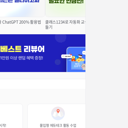
와 ChatGPT 200% 활용법
클래스1234로 자동화 교실 만
들기
시작!
몰입형 에듀테크 활동 수업
학생들과 함께 