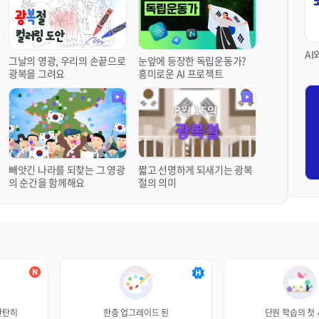
AI
그날의 영광, 우리의 손끝으로
눈앞에 등장한 독립운동가?
광복을 그려요
흥미로운 AI 프로젝트
빼앗긴 나라를 되찾는 그 영광
짧고 선명하게 되새기는 광복
의 순간을 함께해요
절의 의미
탄탄히
한층 업그레이드 된
단원 학습의 첫 