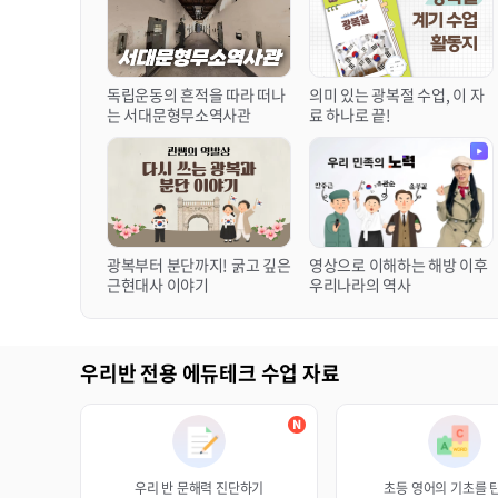
독립운동의 흔적을 따라 떠나
의미 있는 광복절 수업, 이 자
는 서대문형무소역사관
료 하나로 끝!
광복부터 분단까지! 굵고 깊은
영상으로 이해하는 해방 이후
근현대사 이야기
우리나라의 역사
[비바샘 문제은행] 2026학년도 2학기 문항 업데이트 안내
우리반 전용 에듀테크 수업 자료
비바샘 전체 서비스 시스템 점검 안내(26.07.25)
2026학년도 2학기 자료 업데이트 안내
비상 AI 디지털 교육자료 체험 안내
<비상 AI 디지털 교육자료 사용후기 작성 EVENT> 당첨자 발표
초등 과학 6학년 학습 결손 단원 및 학습 중복 단원 안내
우리 반 문해력 진단하기
초등 영어의 기초를 