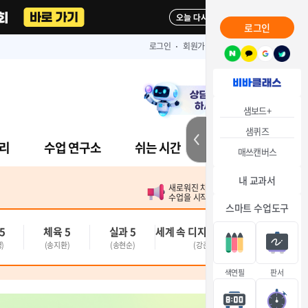
다시 보지 않기
로그인
로그인
회원가입
고객센터
샘보드+
샘퀴즈
리
수업 연구소
쉬는 시간
비바샘터
매쓰캔버스
내 교과서
닫기
새로워진 차시창으로 
수업을 시작해 볼까요?
스마트 수업도구
5
체육 5
실과 5
세계 속 디지털 시민 5~6
)
(송지환)
(송현순)
(강준철)
색연필
판서