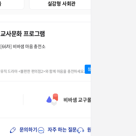
을
실감형 사회관
수학 디지
교사문화 프로그램
[66차] 비바샘 마음 충전소
참여하기
뮤직 드라마 <불편한 편의점2>와 함께 마음을 충전하세요.
기
비바샘 교구몰
문의하기
자주 하는 질문
원격지원요청