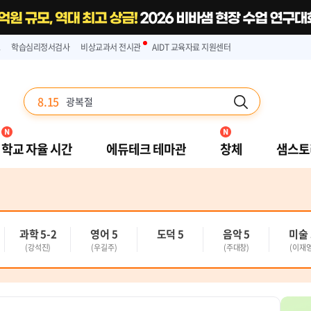
스
학습심리정서검사
비상교과서 전시관
AIDT 교육자료 지원센터
8.15
광복절
검색
New
New
학교 자율 시간
에듀테크 테마관
창체
샘스토
과학 5-2
영어 5
도덕 5
음악 5
미술 
(강석진)
(우길주)
(주대창)
(이재영