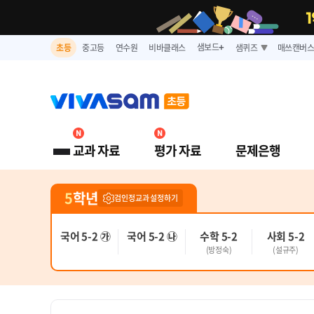
샘보드
초등
중고등
연수원
비바클래스
샘퀴즈
매쓰캔버
➕
New
New
교과 자료
평가 자료
문제은행
5
학년
검인정교과 설정하기
국어 5-2 ㉮
국어 5-2 ㉯
수학 5-2
사회 5-2
(방정숙)
(설규주)