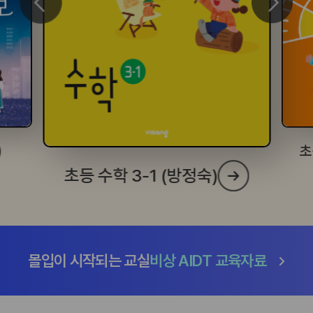
초
초등 수학 3-1 (방정숙)
몰입이 시작되는 교실
비상 AIDT 교육자료