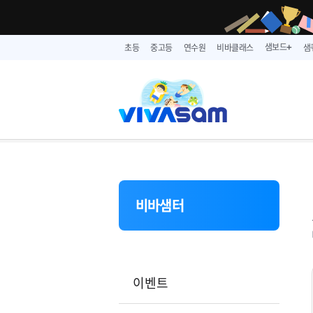
샘보드
초등
중고등
연수원
비바클래스
샘
➕
비바샘터
이벤트