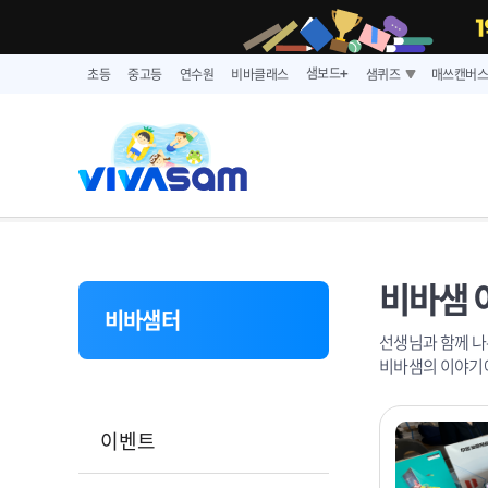
샘보드
초등
중고등
연수원
비바클래스
샘퀴즈
매쓰캔버
➕
비바샘 
비바샘터
선생님과 함께 나
비바샘의 이야기
이벤트