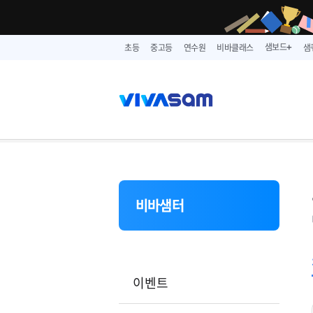
샘보드
초등
중고등
연수원
비바클래스
샘
➕
비바샘터
이벤트