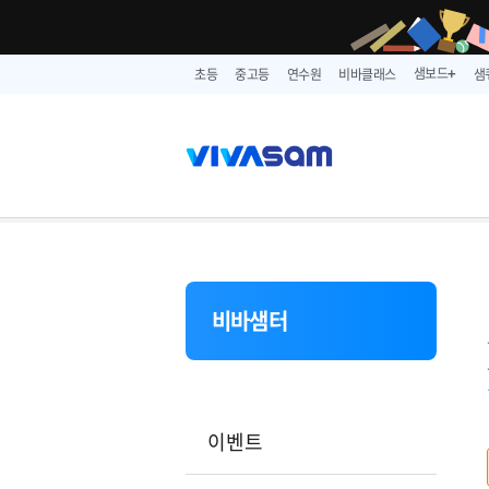
샘보드
초등
중고등
연수원
비바클래스
샘
➕
비바샘터
이벤트