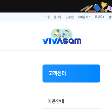
샘보드
초등
중고등
연수원
비바클래스
샘
➕
고객센터
이용안내