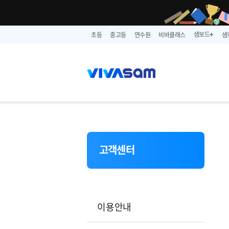
샘보드
초등
중고등
연수원
비바클래스
샘
➕
고객센터
이용안내