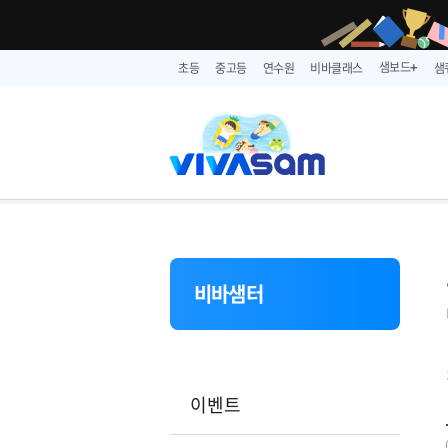
샘보드
초등
중고등
연수원
비바클래스
샘
➕
비바샘터
이벤트