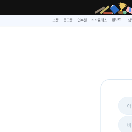
샘보드
초등
중고등
연수원
비바클래스
샘
➕