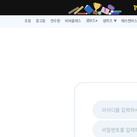
샘보드
초등
중고등
연수원
비바클래스
샘퀴즈
매쓰캔버
➕