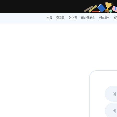
샘보드
초등
중고등
연수원
비바클래스
샘
➕