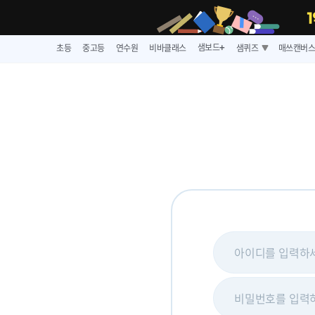
샘보드
초등
중고등
연수원
비바클래스
샘퀴즈
매쓰캔버
➕