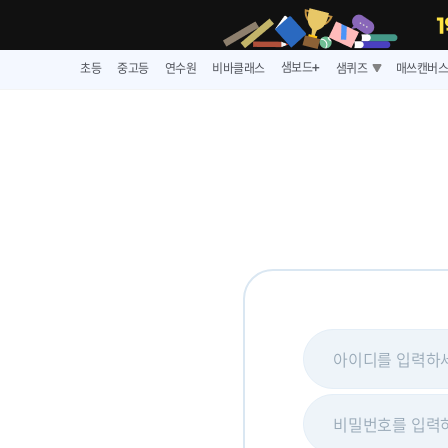
샘보드
초등
중고등
연수원
비바클래스
샘퀴즈
매쓰캔버
➕