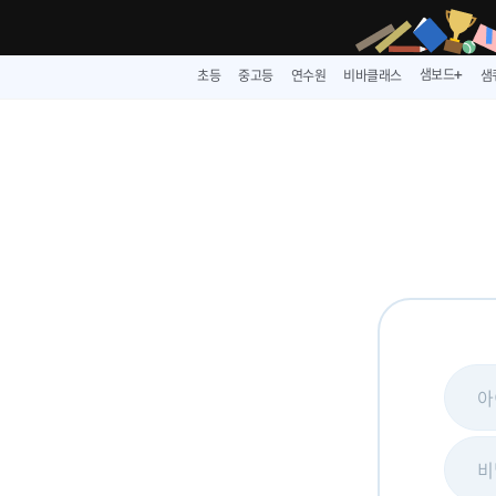
샘보드
초등
중고등
연수원
비바클래스
샘
➕