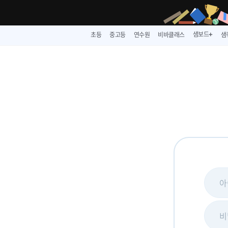
샘보드
초등
중고등
연수원
비바클래스
샘
➕