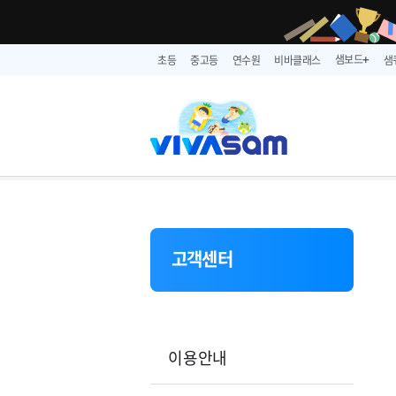
샘보드
초등
중고등
연수원
비바클래스
샘
➕
고객센터
이용안내