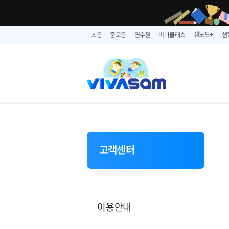
샘보드
초등
중고등
연수원
비바클래스
샘
➕
고객센터
이용안내