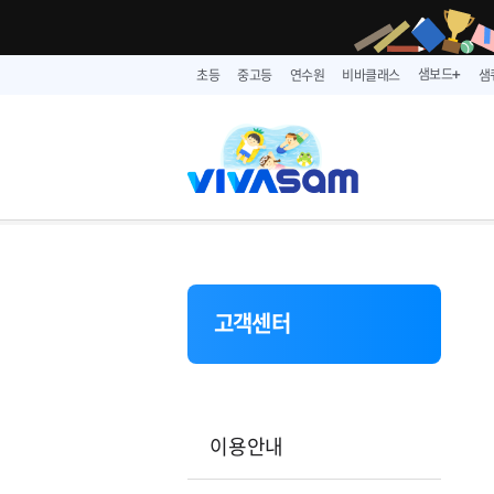
샘보드
초등
중고등
연수원
비바클래스
샘
➕
고객센터
이용안내