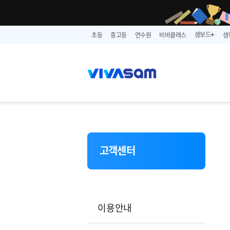
샘보드
초등
중고등
연수원
비바클래스
샘
➕
고객센터
이용안내