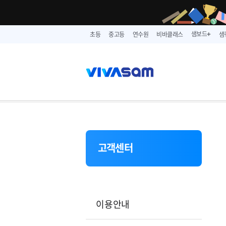
샘보드
초등
중고등
연수원
비바클래스
샘
➕
고객센터
이용안내