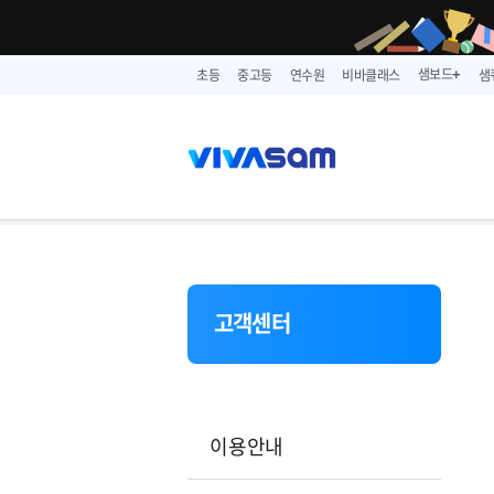
샘보드
초등
중고등
연수원
비바클래스
샘
➕
고객센터
이용안내