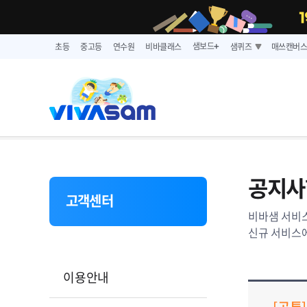
샘보드
초등
중고등
연수원
비바클래스
샘퀴즈
매쓰캔버
➕
공지사
고객센터
비바샘 서비스
신규 서비스에
이용안내