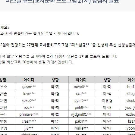
퍼스널 큐브(교사문화 프로그램 27차) 당첨자 발표