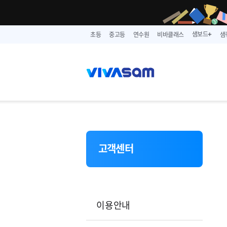
샘보드
초등
중고등
연수원
비바클래스
샘
➕
고객센터
이용안내