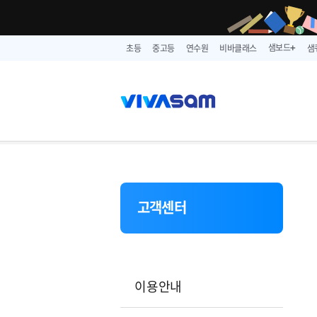
샘보드
초등
중고등
연수원
비바클래스
샘
➕
고객센터
이용안내