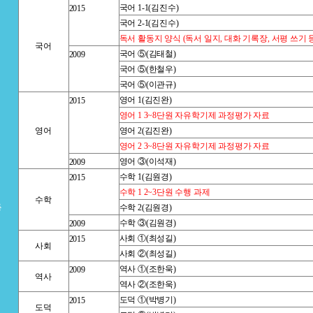
국어
1-1(
김진수
)
2015
국어
2-1(
김진수
)
독서 활동지 양식
(
독서 일지
,
대화 기록장
,
서평 쓰기 
국어
국어 ⑤
(
김태철
)
2009
국어 ⑤
(
한철우
)
국어 ⑤
(
이관규
)
영어
1(
김진완
)
2015
영어
1 3~8
단원 자유학기제 과정평가 자료
영어
영어
2(
김진완
)
영어
2 3~8
단원 자유학기제 과정평가 자료
영어 ③
(이석재
)
2009
수학
1(
김원경
)
2015
수학
1 2~3
단원 수행 과제
수학
등
수학
2(
김원경
)
수학 ③
(
김원경
)
2009
사회 ①
(
최성길
)
2015
사회
사회 ②
(
최성길
)
역사 ①
(
조한욱
)
2009
역사
역사 ②
(
조한욱
)
도덕 ①
(
박병기
)
2015
도덕