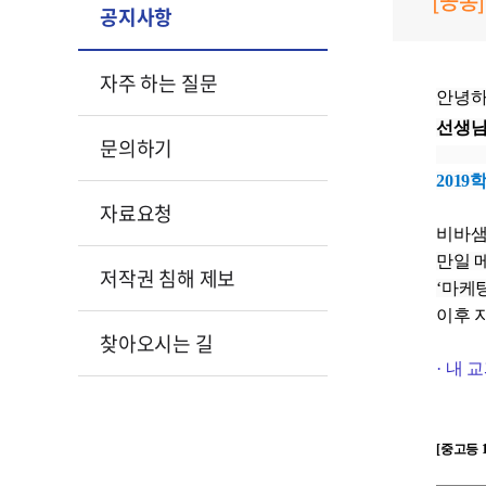
[공통]
공지사항
자주 하는 질문
안녕
선생님
문의하기
2019
학
자료요청
비바샘
만일 
저작권 침해 제보
‘
마케팅
이후 
찾아오시는 길
·
내
교
[
중고등