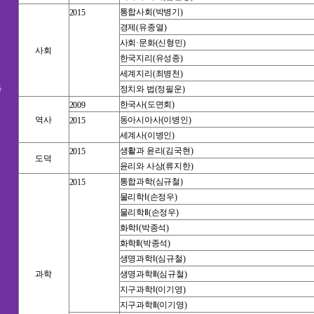
통합사회
(
박병기
)
2015
경제
(
유종열
)
사회·문화
(
신형민
)
사회
한국지리
(
유성종
)
세계지리
(
최병천
)
등
정치와 법
(
정필운
)
한국사
(
도면회
)
2009
역사
동아시아사
(이병인
)
2015
세계사
(이병인
)
생활과 윤리
(
김국현
)
2015
도덕
윤리와 사상
(
류지한
)
통합과학
(
심규철
)
2015
물리학Ⅰ
(
손정우
)
물리학Ⅱ
(
손정우
)
화학Ⅰ
(
박종석
)
화학Ⅱ
(
박종석
)
생명과학Ⅰ
(
심규철
)
과학
생명과학Ⅱ
(
심규철
)
지구과학Ⅰ
(
이기영
)
지구과학Ⅱ
(
이기영
)