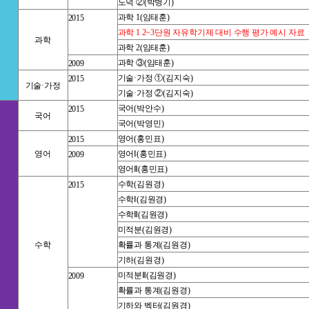
도덕 ②
(
박병기
)
과학
1(
임태훈
)
2015
과학
1 2~3
단원 자유학기제 대비 수행 평가 예시 자료
과학
과학
2(
임태훈
)
과학 ③
(
임태훈
)
2009
기술·가정 ①
(
김지숙
)
2015
기술·가정
기술·가정 ②
(
김지숙
)
국어
(
박안수
)
2015
국어
국어
(
박영민
)
영어
(
홍민표
)
2015
영어
영어Ⅰ
(
홍민표
)
2009
영어Ⅱ
(
홍민표
)
수학
(
김원경
)
2015
수학Ⅰ
(
김원경
)
수학Ⅱ
(
김원경
)
미적분
(
김원경
)
수학
확률과 통계
(
김원경
)
기하
(
김원경
)
미적분Ⅱ
(
김원경
)
2009
확률과 통계
(
김원경
)
기하와 벡터
(
김원경
)