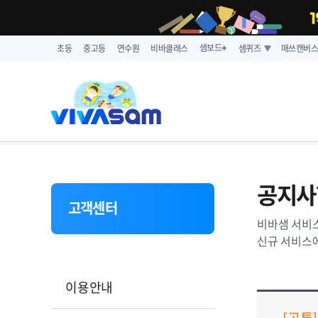
샘보드
초등
중고등
연수원
비바클래스
샘퀴즈
매쓰캔버
➕
공지사
고객센터
비바샘 서비스
신규 서비스에
이용안내