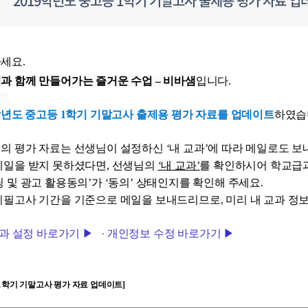
2019학년도 중고등 1학기 기말고사 출제용 평가 자료 업
하세요
.
과 함께 만들어가는 즐거운 수업
–
비바샘
입니다
.
년도 중고등
1
학기 기말고사 출제용 평가 자료를 업데이트
하였습
의 평가 자료는 선생님이 설정하신
‘
내 교과
’
에 따라 메일로도 
메일을 받지 못하셨다면
,
선생님의
‘내 교과’
를 확인하시어 학교급
 및 광고 활용동의
’
가
‘
동의
’
상태인지를 확인해 주세요
.
지필고사 기간을 기준으로 메일을 보내드리므로
,
미리 내 교과 정
과
설정
바로가기
▶
·
개인정보
수정
바로가기
▶
1
학기 기말고사 평가 자료 업데이트
]