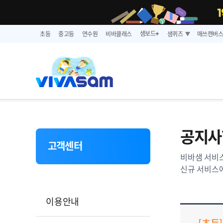
샘보드
초등
중고등
연수원
비바클래스
샘퀴즈
매쓰캔버
➕
공지사
고객센터
비바샘 서비스
신규 서비스에
이용안내