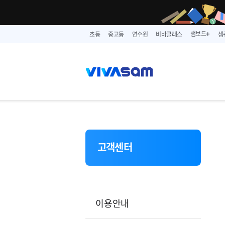
샘보드
초등
중고등
연수원
비바클래스
샘
➕
고객센터
이용안내