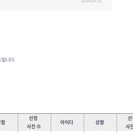
2024.05.31
드립니다.
선정
성함
아이디
성함
사진 수
사