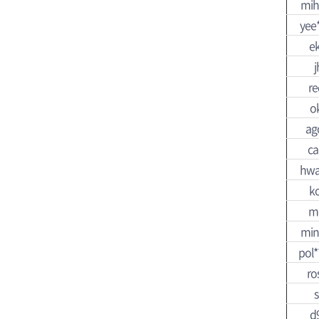
mih
yee*
ek
j
re
o
ag
ca
hwa
k
m
min
pol*
ro
s
d