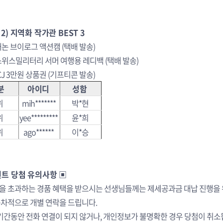
2) 지역화 작가관 BEST 3
. 캐논 브이로그 액션캠 (택배 발송)
. 스위스밀리터리 서머 여행용 레디백 (택배 발송)
. CJ 3만원 상품권 (기프티콘 발송)
분
아이디
성함
위
mih*******
박*현
위
yee*********
윤*희
위
ago******
이*승
벤트 당첨 유의사항 ▣
원을 초과하는 경품 혜택을 받으시는 선생님들께는 제세공과금 대납 진행을
차적으로 개별 연락을 드립니다.
 기간동안 전화 연결이 되지 않거나, 개인정보가 불명확한 경우 당첨이 취