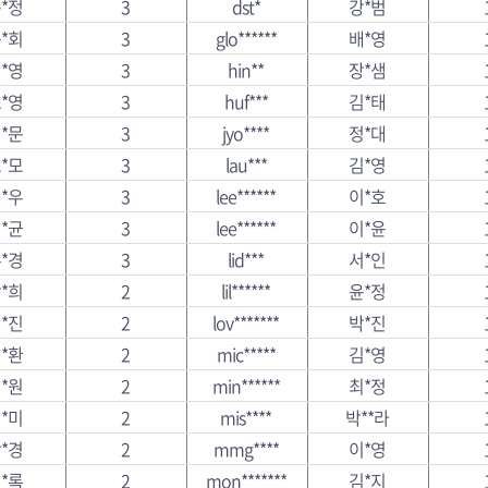
*정
3
dst*
강*범
*회
3
glo******
배*영
*영
3
hin**
장*샘
*영
3
huf***
김*태
*문
3
jyo****
정*대
*모
3
lau***
김*영
*우
3
lee******
이*호
*균
3
lee******
이*윤
*경
3
lid***
서*인
*희
2
lil******
윤*정
*진
2
lov*******
박*진
*환
2
mic*****
김*영
*원
2
min******
최*정
*미
2
mis****
박**라
*경
2
mmg****
이*영
*록
2
mon*******
김*지