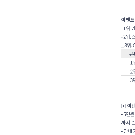
이벤트 
- 1위
- 2위
_ 3위
구
1
2
3
▣ 이
• 5만
까지
순
• 안내