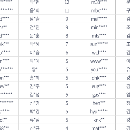
*******
박*현
12
m38****
문
*******
윤*희
11
mbc****
구
t****
남*슬
9
mel*****
김
hz**
전*진
9
min*****
조
d****
문*훈
8
mts****
김
kk***
박*혜
7
sun******
조
o*****
이*승
6
wld****
김
n****
박*예
5
www****
이
*******
황*
5
you*****
유
on***
홍*혜
5
dhk****
강
ev***
김*주
5
eug****
김
*******
김*성
5
gas****
엄
********
신*경
5
hen***
정
s*****
박*경
5
hyu******
김
ol**
류*님
5
knk**
강
98***
신*규
4
mat****
김