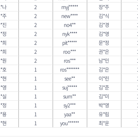
*나
2
myj*****
장*주
*주
2
new****
김*식
*진
2
no4**
김*경
*정
2
nyk****
김*영
*희
2
pit*****
문*정
*희
2
roo***
권*은
*원
2
ros***
남*민
*호
1
ros*******
김*은
*현
1
see**
이*린
*영
1
suj*****
김*준
*실
1
sum**
김*미
*정
1
sy2***
박*영
*용
1
yaa**
유*림
*현
1
you******
최*운