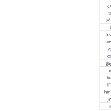
gu
it
liv
l
lov
suw
y
co
gay
hi
hu
ill
inm*
ji
l