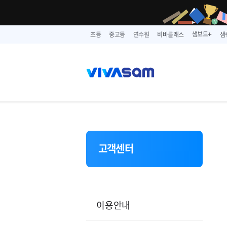
샘보드
초등
중고등
연수원
비바클래스
샘
➕
고객센터
이용안내