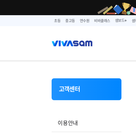
샘보드
초등
중고등
연수원
비바클래스
샘
➕
고객센터
이용안내