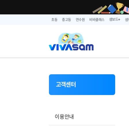
샘보드
초등
중고등
연수원
비바클래스
샘
➕
고객센터
이용안내