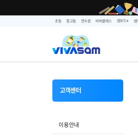
샘보드
초등
중고등
연수원
비바클래스
샘
➕
고객센터
이용안내