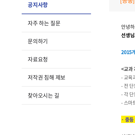
[공통]
공지사항
자주 하는 질문
안녕하
선생님
문의하기
2015
자료요청
<교과
저작권 침해 제보
- 교
- 전 
- 각 
찾아오시는 길
- 스마
· 중등