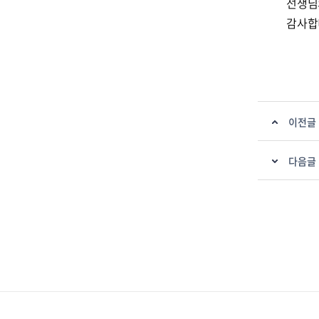
선생님
감사합
이전글
다음글