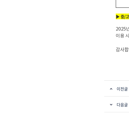
▶ 중/
202
이용 시
감사합
이전글
다음글