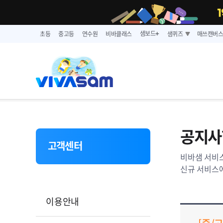
샘보드
초등
중고등
연수원
비바클래스
샘퀴즈
매쓰캔버
➕
공지사
고객센터
비바샘 서비스
신규 서비스에
이용안내