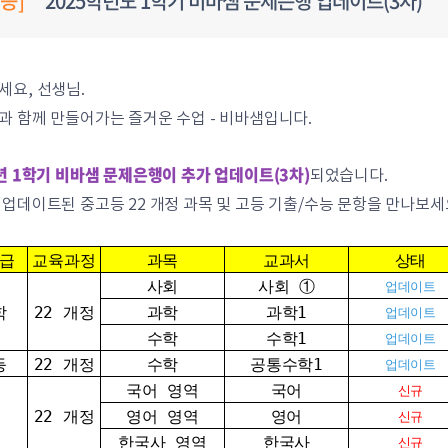
등]
2025학년도 1학기 비바샘 문제은행 업데이트(3차)
세요, 선생님.
과 함께 만들어가는 즐거운 수업 - 비바샘입니다.
년 1학기 비바샘 문제은행이 추가 업데이트(3차)
되었습니다.
 업데이트된 중고등 22 개정 과목 및 고등 기출/수능 문항을 만나보세
급
교육과정
과목
교과서
상태
사회
사회 ①
업데이트
학
22 개정
과학
과학1
업데이트
수학
수학1
업데이트
등
22 개정
수학
공통수학1
업데이트
국어 영역
국어
신규
22 개정
영어 영역
영어
신규
한국사 영역
한국사
신규