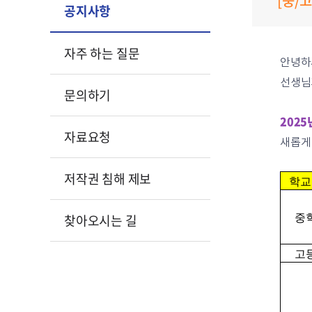
[중/고
공지사항
자주 하는 질문
안녕하
선생님
문의하기
2025
자료요청
새롭게
저작권 침해 제보
학교
찾아오시는 길
중
고