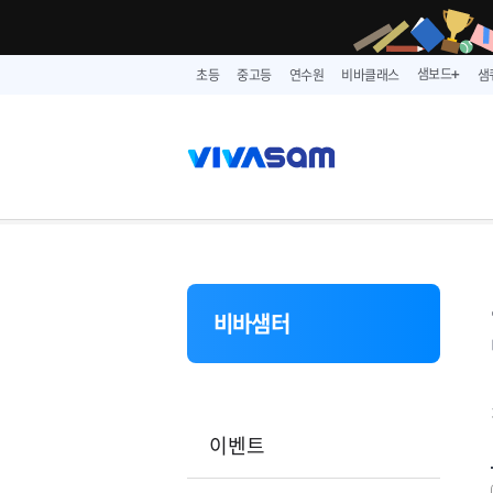
샘보드
초등
중고등
연수원
비바클래스
샘
➕
비바샘터
이벤트