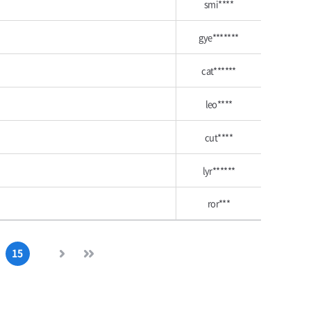
smi****
gye*******
cat******
leo****
cut****
lyr******
ror***
15