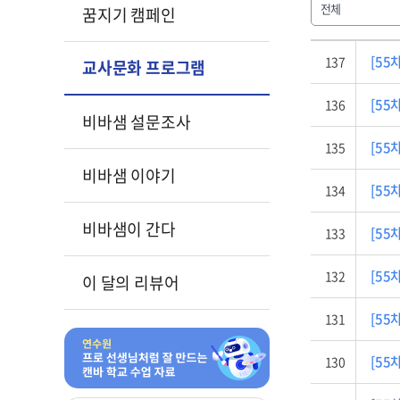
전체
꿈지기 캠페인
[55차
137
교사문화 프로그램
[55차
136
비바샘 설문조사
[55차
135
비바샘 이야기
[55차
134
비바샘이 간다
[55차
133
[55차
132
이 달의 리뷰어
[55차
131
[55차
130