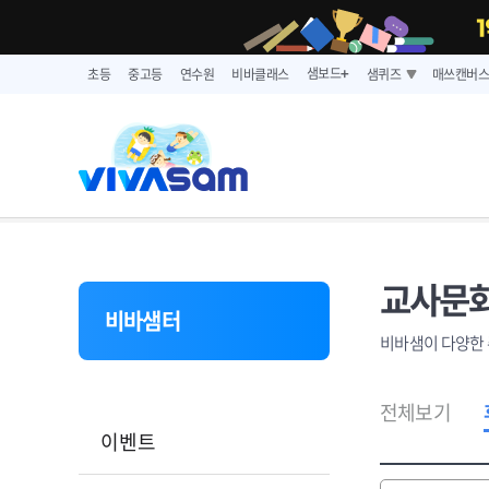
샘보드
초등
중고등
연수원
비바클래스
샘퀴즈
매쓰캔버
➕
교사문화
비바샘터
비바샘이 다양한 
전체보기
이벤트