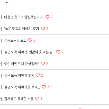
]
마음껏 웃으며 힐링했습니다.
2
]
'늙은 도둑의 이야기' 후기
2
]
늘근도둑을 보고
2
]
늘근 도둑 이야기, 원없이 웃고 온 날~
2
]
이런 이벤트 대 찬성일쎄!!
2
]
늘근 도둑 이야기 후기
2
]
늙은 도둑 이야기를 보고...
2
]
감사하고 유쾌한 소통
1