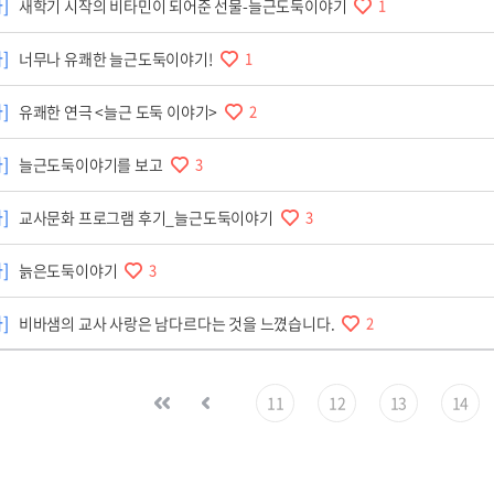
]
새학기 시작의 비타민이 되어준 선물-늘근도둑이야기
1
]
너무나 유쾌한 늘근도둑이야기!
1
]
유쾌한 연극 <늘근 도둑 이야기>
2
]
늘근도둑이야기를 보고
3
]
교사문화 프로그램 후기_늘근도둑이야기
3
]
늙은도둑이야기
3
]
비바샘의 교사 사랑은 남다르다는 것을 느꼈습니다.
2
11
12
13
14