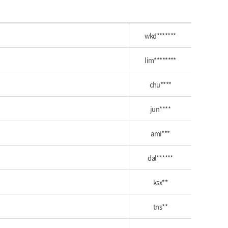
wkd*******
lim********
chu****
jun****
ami***
dal******
ksx**
tns**