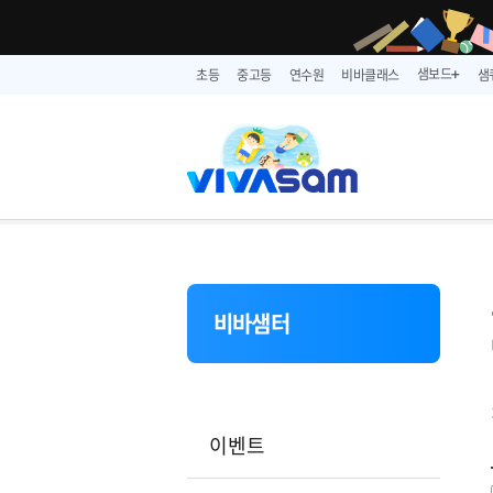
샘보드
초등
중고등
연수원
비바클래스
샘
➕
비바샘터
이벤트