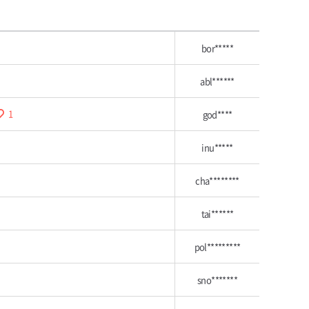
bor*****
abl******
1
god****
inu*****
cha********
tai******
pol*********
sno*******