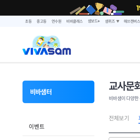
샘보드
초등
중고등
연수원
비바클래스
샘퀴즈
매쓰캔버
➕
교사문화
비바샘터
비바샘이 다양한 
전체보기
이벤트