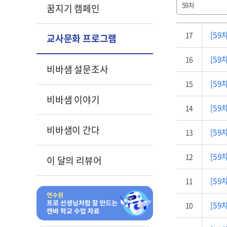
59차
꿈지기 캠페인
[59차
17
교사문화 프로그램
[59차
16
비바샘 설문조사
[59차
15
비바샘 이야기
[59차
14
비바샘이 간다
[59차
13
[59차
12
이 달의 리뷰어
[59차
11
[59차
10