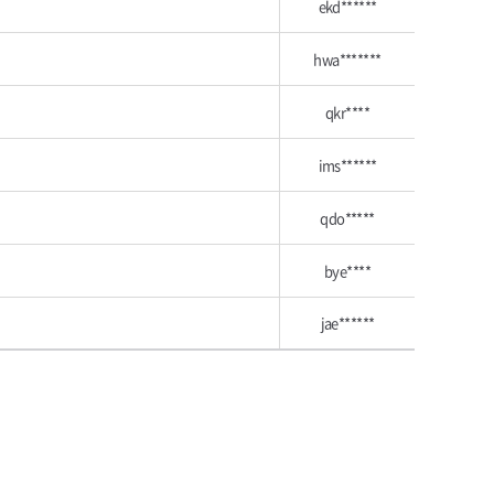
ekd******
hwa*******
qkr****
ims******
qdo*****
bye****
jae******