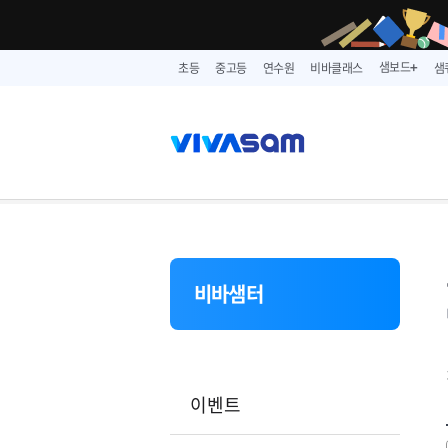
샘보드
초등
중고등
연수원
비바클래스
샘
➕
비바샘터
이벤트