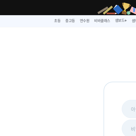
샘보드
초등
중고등
연수원
비바클래스
샘
➕