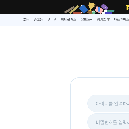
샘보드
초등
중고등
연수원
비바클래스
샘퀴즈
매쓰캔버
➕