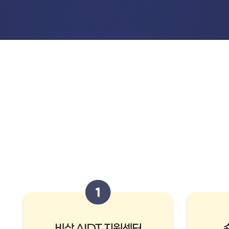
참
여
방
법
1.
비
상
AIDT
지
원
센
터
숏
츠
영
상