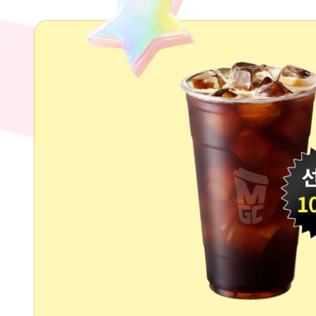
버
전
튼
원
클
메
릭
가
하
커
기
피
4.
아
가
메
장
리
인
카
상
노
깊
모
었
바
던
일
편
쿠
을
폰
선
증
택
정
하
(선
여
착
한
순
줄
1000
평
명)
작
성
하
기/p>