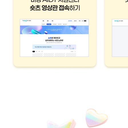
관
접
속
하
기
2.
숏
츠
영
상
1
편
이
상
시
청
하
기
3.
본
이
벤
트
페
이
지
참
아
여
래
혜
'참
택
여
참
하
여
기'
자