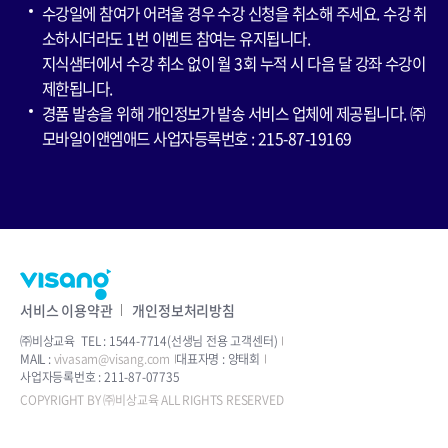
보
수강일에 참여가 어려울 경우 수강 신청을 취소해 주세요. 수강 취
내
드
소하시더라도 1번 이벤트 참여는 유지됩니다.
립
니
지식샘터에서 수강 취소 없이 월 3회 누적 시 다음 달 강좌 수강이
다.
제한됩니다.
경품 발송을 위해 개인정보가 발송 서비스 업체에 제공됩니다. ㈜
모바일이앤엠애드 사업자등록번호 : 215-87-19169
서비스 이용약관
개인정보처리방침
㈜비상교육
TEL : 1544-7714(선생님 전용 고객센터)
MAIL :
vivasam@visang.com
대표자명 : 양태회
사업자등록번호 : 211-87-07735
COPYRIGHT BY ㈜비상교육 ALL RIGHTS RESERVED